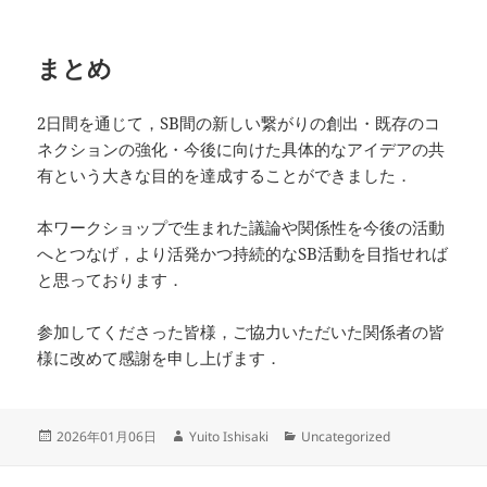
まとめ
2日間を通じて，SB間の新しい繋がりの創出・既存のコ
ネクションの強化・今後に向けた具体的なアイデアの共
有という大きな目的を達成することができました．
本ワークショップで生まれた議論や関係性を今後の活動
へとつなげ，より活発かつ持続的なSB活動を目指せれば
と思っております．
参加してくださった皆様，ご協力いただいた関係者の皆
様に改めて感謝を申し上げます．
投
作
カ
2026年01月06日
Yuito Ishisaki
Uncategorized
稿
成
テ
日:
者
ゴ
投