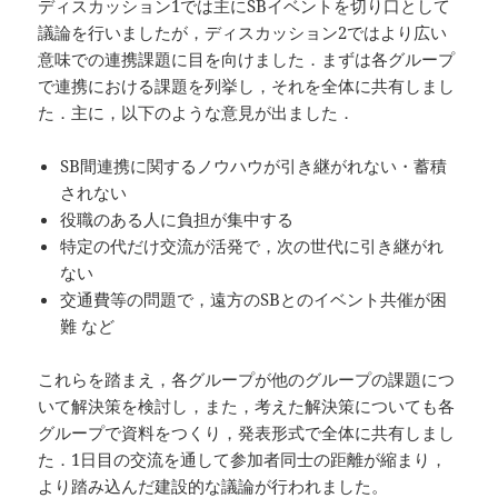
ディスカッション1では主にSBイベントを切り口として
議論を行いましたが，ディスカッション2ではより広い
意味での連携課題に目を向けました．まずは各グループ
で連携における課題を列挙し，それを全体に共有しまし
た．主に，以下のような意見が出ました．
SB間連携に関するノウハウが引き継がれない・蓄積
されない
役職のある人に負担が集中する
特定の代だけ交流が活発で，次の世代に引き継がれ
ない
交通費等の問題で，遠方のSBとのイベント共催が困
難 など
これらを踏まえ，各グループが他のグループの課題につ
いて解決策を検討し，また，考えた解決策についても各
グループで資料をつくり，発表形式で全体に共有しまし
た．1日目の交流を通して参加者同士の距離が縮まり，
より踏み込んだ建設的な議論が行われました。