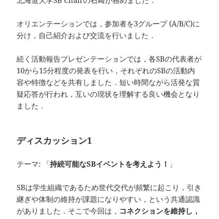
北海道大学SB Chairの石﨑が務めました．
オリエンテーションでは，参加者を3グループ (A/B/C)に
分け，自己紹介および交流を行いました．
続く活動報告プレゼンテーションでは，各SBの代表者が
10から15分程度の発表を行い，それぞれのSBの活動内
容や特徴などを共有しました．短い時間ながら活発な質
疑応答が行われ，互いの現状を理解する良い機会となり
ました．
ディスカッション1
テーマ: 「
持続可能なSBイベントを考えよう！
」
SBは学生組織であるため世代交代が頻繁に起こり，引き
継ぎや体制の維持が課題になりやすい，という共通認識
がありました．そこで今回は，
コネクションを維持し，