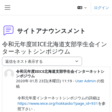
メインコンテンツへスキップする
ログイン
サイドパネル
サイトアナウンスメント
令和元年度IEICE北海道支部学生会イン
ターネットシンポジウム
表示モード
令和元年度IEICE北海道支部学生会インターネットシ
返信数: 0
ンポジウム
2020年 01月 23日(木曜日) 11:19
-
User Admin
の投
稿
令和元年度インターネットシンポジウムの詳細は
https://www.ieice.org/hokkaido/?page_id=931
を参
照下さい．