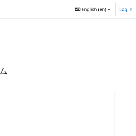
English ‎(en)‎
Log in
ム