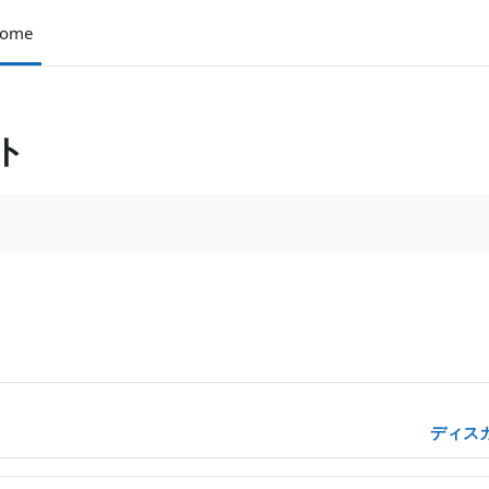
ome
ト
検索する
ムを検索する
ディス
表示します。