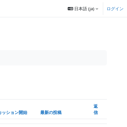
日本語 ‎(ja)‎
ログイン
返
カッション開始
最新の投稿
信
操作