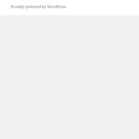
日:
者
ゴ
リ
Proudly powered by WordPress
ー