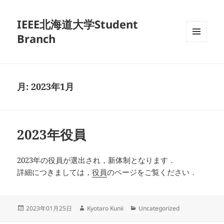
IEEE北海道大学Student
Branch
メニュ
ーとウ
ィジェ
ット
月:
2023年1月
2023年役員
2023年の役員が選出され，新体制となります．
詳細につきましては，
役員
のページをご覧ください．
投
作
カ
2023年01月25日
Kyotaro Kunii
Uncategorized
稿
成
テ